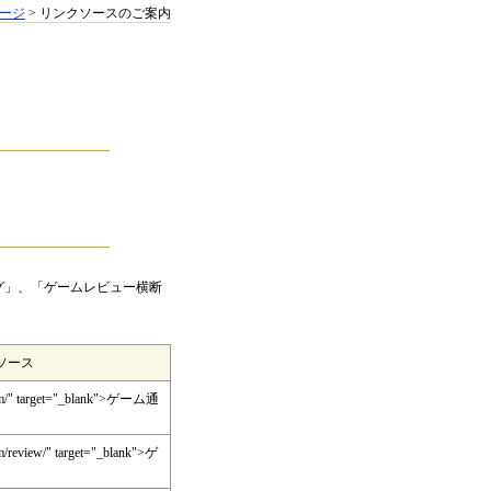
ージ
> リンクソースのご案内
。
グ」、「ゲームレビュー横断
ソース
.com/" target="_blank">ゲーム通
om/review/" target="_blank">ゲ