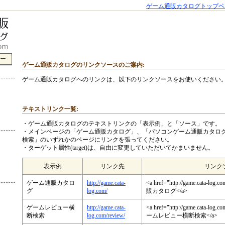
ゲーム通販カタログトップペ
ー
ゲーム通販カタログのリンクソースのご案内:
ゲーム通販カタログへのリンクは、以下のリンクソースをお使いください
テキストリンク一覧:
・ゲーム通販カタログのテキストリンクの「表示例」と「ソース」です。
・メインページの「ゲーム通販カタログ」、「パソコンゲーム通販カタロ
検索」のいずれかのページにリンクを張ってください。
・ターゲット属性(target)は、自由に変更していただいてかまいません。
表示例
リンク先
リンク
ゲーム通販カタロ
http://game.cata-
<a href="http://game.cata-log
グ
log.com/
販カタログ</a>
ゲームレビュー横
http://game.cata-
<a href="http://game.cata-log.c
断検索
log.com/review/
ームレビュー横断検索</a>