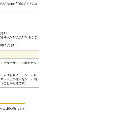
.com/pc/" target="_blank">パソコ
ださい。
文を考えていただいてもかま
遠慮ください。
ムレビューサイトの総合カタ
ゲーム情報サイト、ゲームレ
ーネット上の様々なゲーム関
行うことが可能です。
からお願い致します。